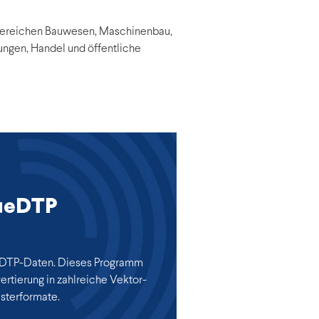
 Bereichen Bauwesen, Maschinenbau,
tungen, Handel und öffentliche
ueDTP
 DTP-Daten. Dieses Programm
ertierung in zahlreiche Vektor-
sterformate.