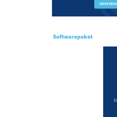
MEHR ERFA
Softwarepaket
E