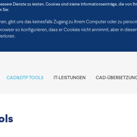
sere Dienste zu leisten. Cookies sind kleine Informationseinträge, die von Ihr
 Sie:
en, gibt uns das keinesfalls Zugang zu Ihrem Computer oder zu pers
wser so konfigurieren, dass er Cookies nicht annimmt, aber in diesem 
erloren.
CAD&DTP TOOLS
IT-LEISTUNGEN
CAD-ÜBERSETZUN
ols