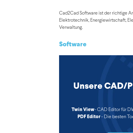
Cad2Cad Software ist der richtige 
Elektrotechnik, Energiewirtschaft, E
Verwaltung.
Software
Unsere CAD/P
Twin View
- CAD Editor für 
PDF Editor
- Die besten To