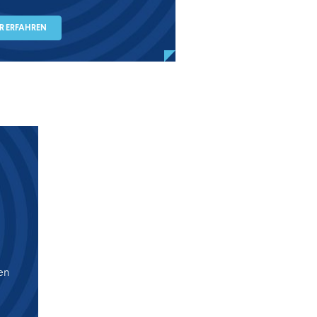
R ERFAHREN
en