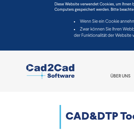
Diese Website verwendet Cookies, um Ihnen bes
Computers gespeichert werden. Bitte beachten
Wenn Sie ein Cookie annehm
Zwar können Sie Ihren Webbro
der Funktionalität der Website v
ÜBER UNS
CAD&DTP To